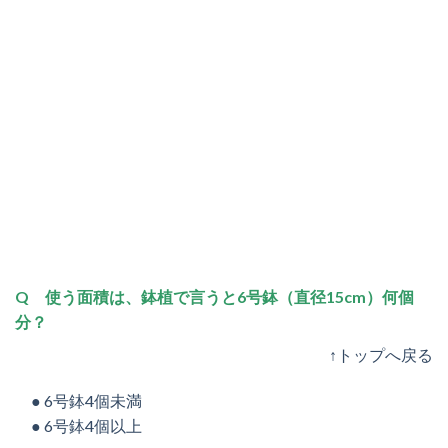
Q 使う面積は、鉢植で言うと6号鉢（直径15cm）何個
分？
↑トップへ戻る
● 6号鉢4個未満
● 6号鉢4個以上