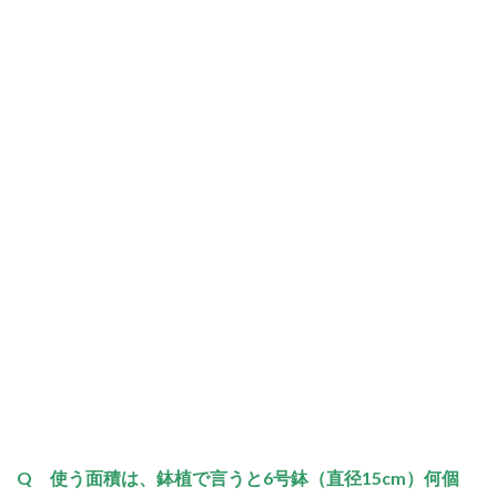
Q 使う面積は、鉢植で言うと6号鉢（直径15cm）何個