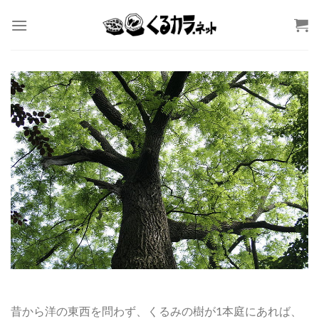
Skip
to
content
昔から洋の東西を問わず、くるみの樹が1本庭にあれば、