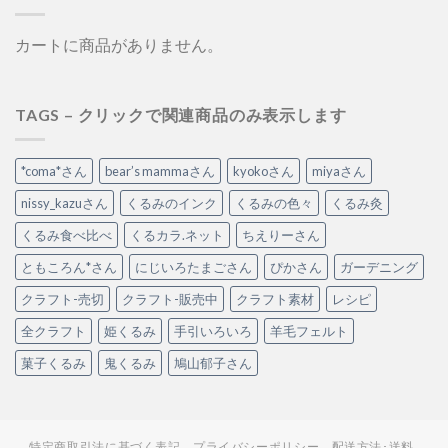
カートに商品がありません。
TAGS – クリックで関連商品のみ表示します
*coma*さん
bear’s mammaさん
kyokoさん
miyaさん
nissy_kazuさん
くるみのインク
くるみの色々
くるみ灸
くるみ食べ比べ
くるカラ.ネット
ちえりーさん
ともころん*さん
にじいろたまごさん
ぴかさん
ガーデニング
クラフト-売切
クラフト-販売中
クラフト素材
レシピ
全クラフト
姫くるみ
手引いろいろ
羊毛フェルト
菓子くるみ
鬼くるみ
鳩山郁子さん
特定商取引法に基づく表記
プライバシーポリシー
配送方法･送料