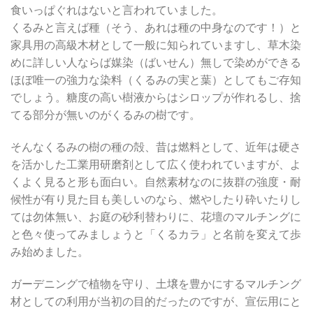
食いっぱぐれはないと言われていました。
くるみと言えば種（そう、あれは種の中身なのです！）と
家具用の高級木材として一般に知られていますし、草木染
めに詳しい人ならば媒染（ばいせん）無しで染めができる
ほぼ唯一の強力な染料（くるみの実と葉）としてもご存知
でしょう。糖度の高い樹液からはシロップが作れるし、捨
てる部分が無いのがくるみの樹です。
そんなくるみの樹の種の殻、昔は燃料として、近年は硬さ
を活かした工業用研磨剤として広く使われていますが、よ
くよく見ると形も面白い。自然素材なのに抜群の強度・耐
候性が有り見た目も美しいのなら、燃やしたり砕いたりし
ては勿体無い、お庭の砂利替わりに、花壇のマルチングに
と色々使ってみましょうと「くるカラ」と名前を変えて歩
み始めました。
ガーデニングで植物を守り、土壌を豊かにするマルチング
材としての利用が当初の目的だったのですが、宣伝用にと