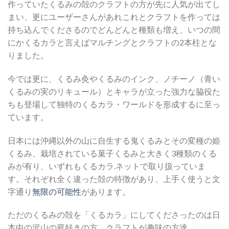
作っていたくるみの殻のクラフトの方が先に人気が出てし
まい、更にユーザーさんがあれこれとクラフトを作っては
持ち込んでくださるのでどんどんと種類も増え、いつの間
にかくるカラと言えばマルチングとクラフトの2本柱とな
りました。
今では更に、くるみ灸やくるみのインク、ノチーノ（青い
くるみの実のリキュール）とキャラが立った強力な脇役た
ちも登場して独特のくるカラ・ワールドを形成するに至っ
ています。
日本には沖縄以外の山に自生する鬼くるみとその変種の姫
くるみ、栽培されている菓子くるみと大きく3種類のくる
みが有り、いずれもくるカラ.ネットで取り扱っていま
す。それぞれ全く違った殻の特徴があり、上手く使うと文
字通り
無限の可能性
があります。
ただのくるみの殻を「くるカラ」にしてくださったのは日
本中の沢山の庭好きの方、クラフトが趣味の方達。