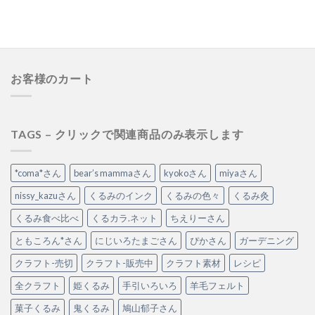
お客様のカート
TAGS – クリックで関連商品のみ表示します
*coma*さん
bear’s mammaさん
kyokoさん
miyaさん
nissy_kazuさん
くるみのインク
くるみの色々
くるみ灸
くるみ食べ比べ
くるカラ.ネット
ちえりーさん
ともころん*さん
にじいろたまごさん
ぴかさん
ガーデニング
クラフト-売切
クラフト-販売中
クラフト素材
レシピ
全クラフト
姫くるみ
手引いろいろ
羊毛フェルト
菓子くるみ
鬼くるみ
鳩山郁子さん