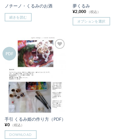
ノチーノ・くるみのお酒
夢くるみ
¥
2,000
（税込）
続きを読む
オプションを選択
お気
PDF
に入
りに
追加
手引 くるみ姫の作り方（PDF）
¥
0
（税込）
DOWNLOAD