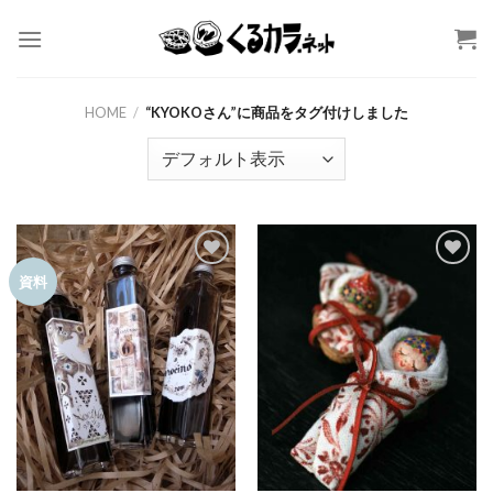
Skip
to
content
HOME
/
“KYOKOさん”に商品をタグ付けしました
お気
お気
資料
に入
に入
りに
りに
追加
追加