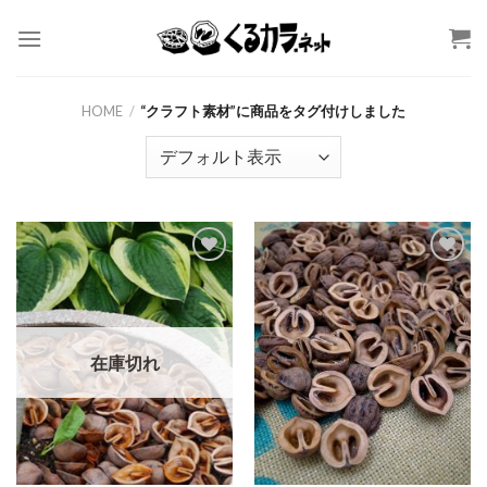
Skip
to
content
HOME
/
“クラフト素材”に商品をタグ付けしました
お気
お気
に入
に入
りに
りに
追加
追加
在庫切れ