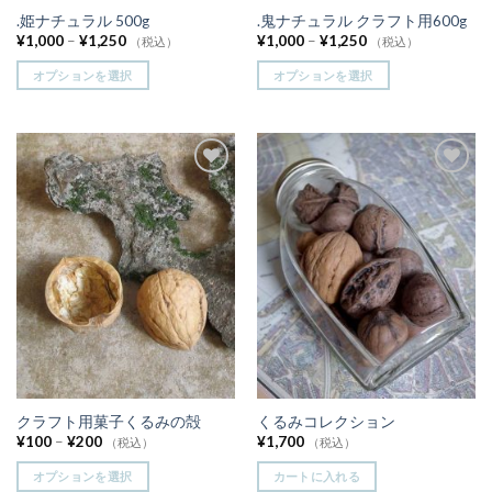
.姫ナチュラル 500g
.鬼ナチュラル クラフト用600g
¥
1,000
–
¥
1,250
¥
1,000
–
¥
1,250
（税込）
（税込）
オプションを選択
オプションを選択
お気
お気
に入
に入
りに
りに
追加
追加
クラフト用菓子くるみの殻
くるみコレクション
¥
100
–
¥
200
¥
1,700
（税込）
（税込）
オプションを選択
カートに入れる