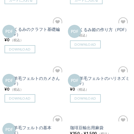
カートに入れる
カートに入れる
手引 くるみのクラフト基礎編
手引 くるみ姫の作り方（PDF）
お気
お気
PDF
PDF
（PDF）
¥
0
に入
に入
（税込）
りに
りに
¥
0
（税込）
追加
追加
DOWNLOAD
DOWNLOAD
手引 羊毛フェルトのカメさん
手引 羊毛フェルトのハリネズミ
お気
お気
PDF
PDF
（PDF）
（PDF）
に入
に入
りに
りに
¥
0
¥
0
（税込）
（税込）
追加
追加
DOWNLOAD
DOWNLOAD
手引 羊毛フェルトの基本
珈琲豆輸出用麻袋
お気
お気
PDF
（PDF）
¥
350
–
¥
1,500
に入
に入
（税込）