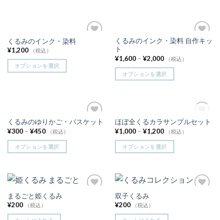
くるみのインク・染料 自作キッ
くるみのインク・染料
お気
お気
ト
¥
1,200
に入
に入
（税込）
りに
りに
¥
1,600
–
¥
2,000
（税込）
追加
追加
オプションを選択
オプションを選択
在庫切れ
くるみのゆりかご・バスケット
ほぼ全くるカラサンプルセット
お気
お気
¥
300
–
¥
450
¥
1,000
–
¥
1,200
に入
に入
（税込）
（税込）
りに
りに
追加
追加
オプションを選択
オプションを選択
まるごと姫くるみ
双子くるみ
お気
お気
に入
に入
¥
200
¥
200
（税込）
（税込）
りに
りに
追加
追加