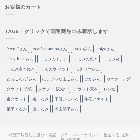
お客様のカート
TAGS – クリックで関連商品のみ表示します
*coma*さん
bear’s mammaさん
kyokoさん
miyaさん
nissy_kazuさん
くるみのインク
くるみの色々
くるみ灸
くるみ食べ比べ
くるカラ.ネット
ちえりーさん
ともころん*さん
にじいろたまごさん
ぴかさん
ガーデニング
クラフト-売切
クラフト-販売中
クラフト素材
レシピ
全クラフト
姫くるみ
手引いろいろ
羊毛フェルト
菓子くるみ
鬼くるみ
鳩山郁子さん
特定商取引法に基づく表記
プライバシーポリシー
配送方法･送料
振込先情報