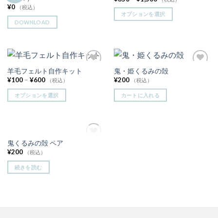
りに
りに
¥
0
（税込）
追加
追加
オプションを選択
DOWNLOAD
羊毛フェルト自作キット
鬼・姫くるみの殻
お気
お気
に入
に入
¥
100
–
¥
600
¥
200
（税込）
（税込）
りに
りに
追加
追加
オプションを選択
カートに入れる
在庫切れ
鬼くるみの殻 ペア
お気
¥
200
に入
（税込）
りに
追加
続きを読む