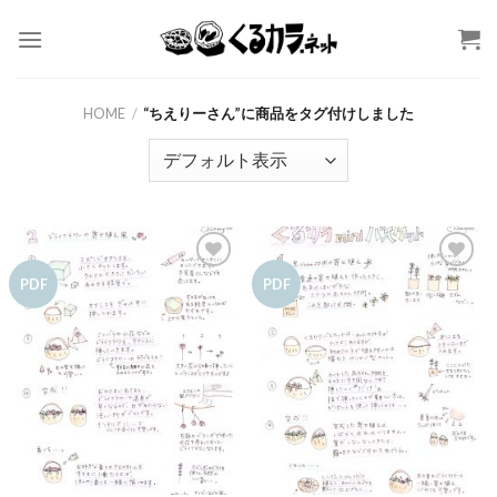
Skip
to
content
HOME
/
“ちえりーさん”に商品をタグ付けしました
お気
お気
PDF
PDF
に入
に入
りに
りに
追加
追加