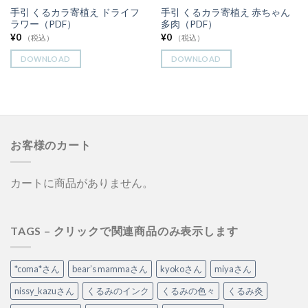
手引 くるカラ寄植え ドライフ
手引 くるカラ寄植え 赤ちゃん
ラワー（PDF）
多肉（PDF）
¥
0
¥
0
（税込）
（税込）
DOWNLOAD
DOWNLOAD
お客様のカート
カートに商品がありません。
TAGS – クリックで関連商品のみ表示します
*coma*さん
bear’s mammaさん
kyokoさん
miyaさん
nissy_kazuさん
くるみのインク
くるみの色々
くるみ灸