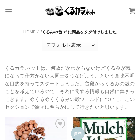
Skip
to
content
HOME
/
“くるみの色々”に商品をタグ付けしました
くるカラ.ネットは、何故だかわからないけどくるみが気
になって仕方がない人同士をつなげよう、という意味不明
な目的を持ってスタートしました。普段からくるみの殻の
ことを考えているので、それに関する情報も自然に集まっ
てきます。めくるめくくるみの殻ワールドについて、この
セクションで徐々に明らかにして行きたいと思います。
お気
お気
資料
に入
に入