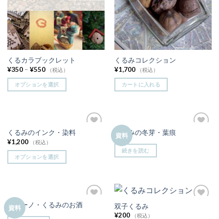
くるカラブックレット
くるみコレクション
¥
350
–
¥
550
¥
1,700
（税込）
（税込）
オプションを選択
カートに入れる
くるみのインク・染料
くるみの冬芽・葉痕
お気
お気
資料
¥
1,200
に入
に入
（税込）
りに
りに
続きを読む
追加
追加
オプションを選択
ノチーノ・くるみのお酒
双子くるみ
お気
お気
資料
に入
に入
¥
200
（税込）