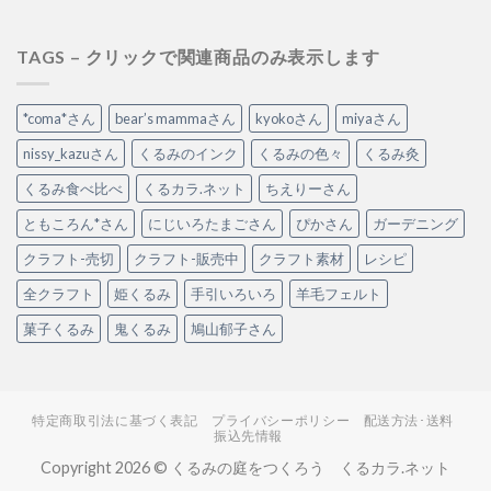
TAGS – クリックで関連商品のみ表示します
*coma*さん
bear’s mammaさん
kyokoさん
miyaさん
nissy_kazuさん
くるみのインク
くるみの色々
くるみ灸
くるみ食べ比べ
くるカラ.ネット
ちえりーさん
ともころん*さん
にじいろたまごさん
ぴかさん
ガーデニング
クラフト-売切
クラフト-販売中
クラフト素材
レシピ
全クラフト
姫くるみ
手引いろいろ
羊毛フェルト
菓子くるみ
鬼くるみ
鳩山郁子さん
特定商取引法に基づく表記
プライバシーポリシー
配送方法･送料
振込先情報
Copyright 2026 © くるみの庭をつくろう くるカラ.ネット