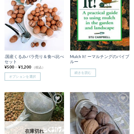
りに
りに
追加
追加
.国産くるみバラ売り＆食べ比べ
Mulch It! ーマルチングのバイブ
セット
ルー
¥
500
–
¥
1,200
（税込）
続きを読む
オプションを選択
お気
お気
に入
に入
りに
りに
追加
追加
在庫切れ