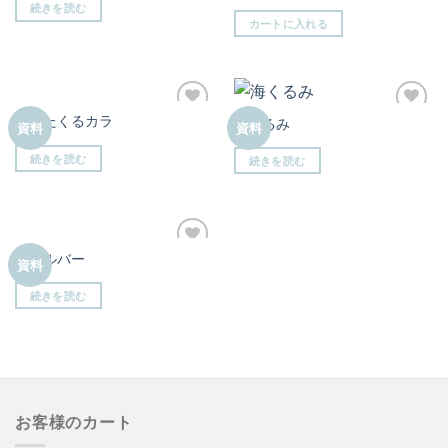
りに
りに
続きを読む
追加
追加
カートに入れる
枯れたくるカラ
海くるみ
お気
お気
資料
資料
に入
に入
りに
りに
続きを読む
続きを読む
追加
追加
鬼シルバー
お気
資料
に入
りに
続きを読む
追加
お客様のカート