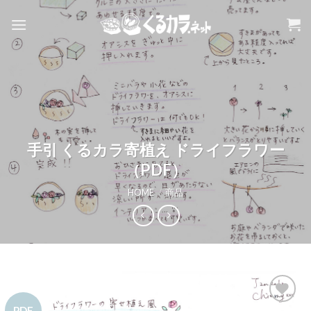
Skip
to
content
手引 くるカラ寄植え ドライフラワー
（PDF）
HOME
/
商品
PDF