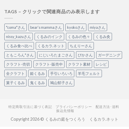
TAGS – クリックで関連商品のみ表示します
*coma*さん
bear’s mammaさん
kyokoさん
miyaさん
nissy_kazuさん
くるみのインク
くるみの色々
くるみ灸
くるみ食べ比べ
くるカラ.ネット
ちえりーさん
ともころん*さん
にじいろたまごさん
ぴかさん
ガーデニング
クラフト-売切
クラフト-販売中
クラフト素材
レシピ
全クラフト
姫くるみ
手引いろいろ
羊毛フェルト
菓子くるみ
鬼くるみ
鳩山郁子さん
特定商取引法に基づく表記
プライバシーポリシー
配送方法･送料
振込先情報
Copyright 2026 © くるみの庭をつくろう くるカラ.ネット