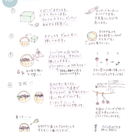
お気
に入
りに
追加