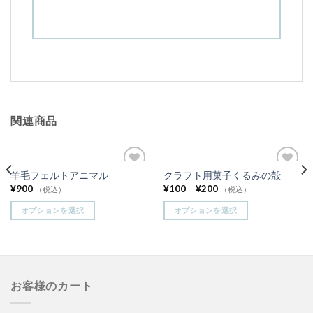
関連商品
羊毛フェルトアニマル
クラフト用菓子くるみの殻
お気
お気
¥
900
¥
100
–
¥
200
に入
に入
（税込）
（税込）
りに
りに
追加
追加
オプションを選択
オプションを選択
お客様のカート