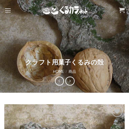
Skip
to
content
クラフト用菓子くるみの殻
HOME
/
商品
お気
に入