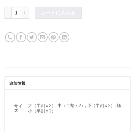
クラフト用菓子くるみの殻 個
カートに入れる
追加情報
大（半割ｘ2）, 中（半割ｘ2）, 小（半割ｘ2）, 極
サイ
ズ
小（半割ｘ2）