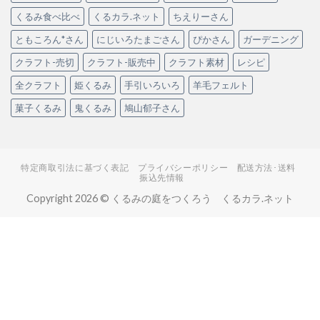
くるみ食べ比べ
くるカラ.ネット
ちえりーさん
ともころん*さん
にじいろたまごさん
ぴかさん
ガーデニング
クラフト-売切
クラフト-販売中
クラフト素材
レシピ
全クラフト
姫くるみ
手引いろいろ
羊毛フェルト
菓子くるみ
鬼くるみ
鳩山郁子さん
特定商取引法に基づく表記
プライバシーポリシー
配送方法･送料
振込先情報
Copyright 2026 © くるみの庭をつくろう くるカラ.ネット