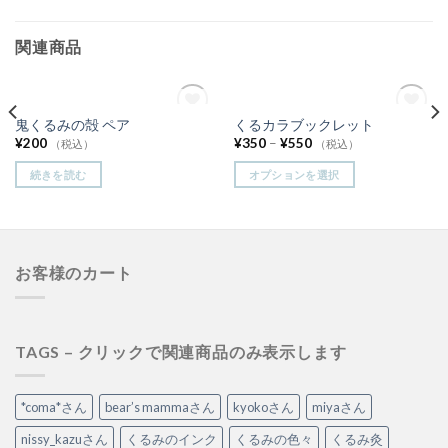
関連商品
在庫切れ
在庫切れ
鬼くるみの殻 ペア
くるカラブックレット
お気
お気
¥
200
¥
350
–
¥
550
に入
に入
（税込）
（税込）
りに
りに
追加
追加
続きを読む
オプションを選択
お客様のカート
TAGS – クリックで関連商品のみ表示します
*coma*さん
bear’s mammaさん
kyokoさん
miyaさん
nissy_kazuさん
くるみのインク
くるみの色々
くるみ灸