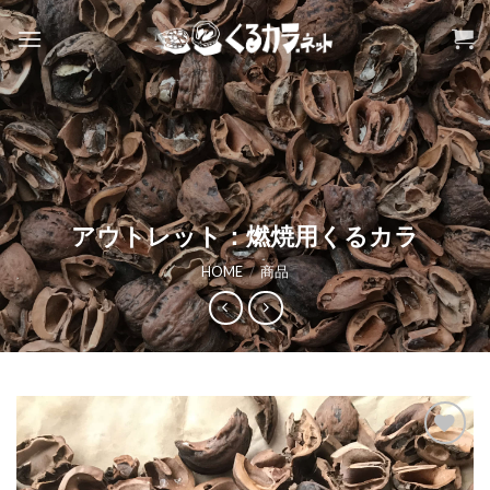
Skip
to
content
アウトレット：燃焼用くるカラ
HOME
/
商品
お気
に入