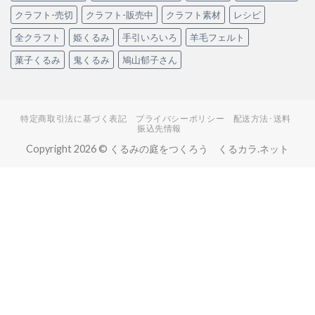
クラフト-売切
クラフト-販売中
クラフト素材
レシピ
全クラフト
姫くるみ
手引いろいろ
羊毛フェルト
菓子くるみ
鬼くるみ
鳩山郁子さん
特定商取引法に基づく表記
プライバシーポリシー
配送方法･送料
振込先情報
Copyright 2026 © くるみの庭をつくろう くるカラ.ネット