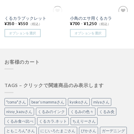
在庫切れ
くるカラブックレット
小鳥のエサ用くるカラ
お気
お気
¥
350
–
¥
550
¥
700
–
¥
1,250
に入
に入
（税込）
（税込）
りに
りに
追加
追加
オプションを選択
オプションを選択
お客様のカート
TAGS – クリックで関連商品のみ表示します
*coma*さん
bear’s mammaさん
kyokoさん
miyaさん
nissy_kazuさん
くるみのインク
くるみの色々
くるみ灸
くるみ食べ比べ
くるカラ.ネット
ちえりーさん
ともころん*さん
にじいろたまごさん
ぴかさん
ガーデニング