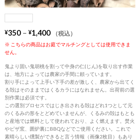
350
–
1,400
¥
¥
（税込）
※ こちらの商品はお庭でマルチングとしては使用できま
せん。
鬼より固い鬼胡桃を割って中身の仁(じん)を取り出す作業
は、地方によっては農家の手間に頼っています。
割り手によって上手い下手の差が激しく、農家から出てく
る殻はそのままではくるカラにはなれません。出荷前の選
別作業は必須です。
この選別プロセスではじき出される殻はどれ1つとして元
のくるみの形をとどめていませんが、くるみの殻はもとも
と産地では燃料として使われており、よく燃えます。焚火
やピザ窯、囲炉裏にBBQなどでご使用ください。これで
素晴らしい燻製ができると言う情報（画像2枚目）もあり