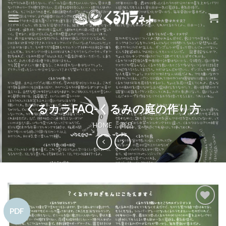
Skip
to
content
くるカラFAQ-くるみの庭の作り方
HOME
/
商品
PDF
お気
に入