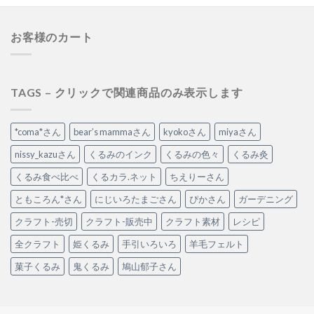
お客様のカート
TAGS – クリックで関連商品のみ表示します
*coma*さん
bear’s mammaさん
kyokoさん
miyaさん
nissy_kazuさん
くるみのインク
くるみの色々
くるみ灸
くるみ食べ比べ
くるカラ.ネット
ちえりーさん
ともころん*さん
にじいろたまごさん
ぴかさん
ガーデニング
クラフト-売切
クラフト-販売中
クラフト素材
レシピ
全クラフト
姫くるみ
手引いろいろ
羊毛フェルト
菓子くるみ
鬼くるみ
鳩山郁子さん